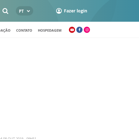
Fazer login
PT
OAÇÃO
CONTATO
HOSPEDAGEM
M 08 OUT 2019 - 09H51