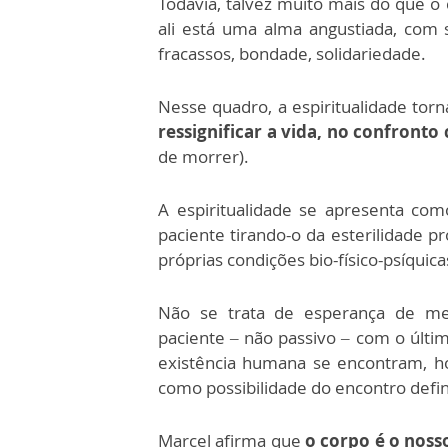
Todavia, talvez muito mais do que o
ali está uma alma angustiada, com s
fracassos, bondade, solidariedade.
Nesse quadro, a espiritualidade to
ressignificar a vida, no confronto
de morrer).
A espiritualidade se apresenta como
paciente tirando-o da esterilidade p
próprias condições bio-físico-psíquica
Não se trata de esperança de melh
paciente – não passivo – com o últ
existência humana se encontram, h
como possibilidade do encontro defin
Marcel afirma que
o corpo é o nos