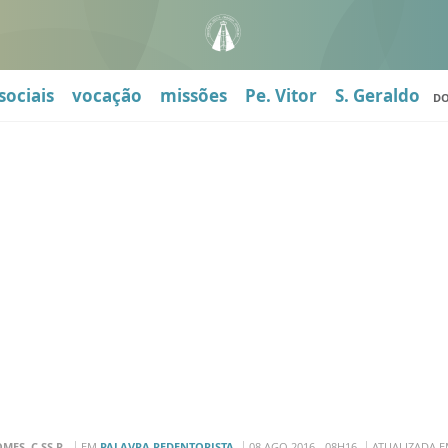
sociais
vocação
missões
Pe. Vitor
S. Geraldo
D
MES, C.SS.R.
EM
PALAVRA REDENTORISTA
08 AGO 2016 - 08H16
ATUALIZADA E