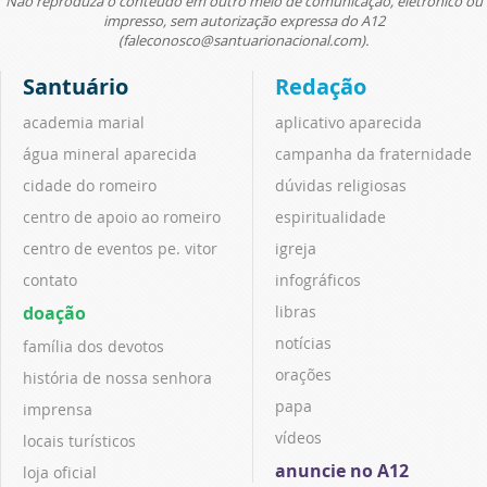
Não reproduza o conteúdo em outro meio de comunicação, eletrônico ou
impresso, sem autorização expressa do A12
(faleconosco@santuarionacional.com).
Santuário
Redação
academia marial
aplicativo aparecida
água mineral aparecida
campanha da fraternidade
cidade do romeiro
dúvidas religiosas
centro de apoio ao romeiro
espiritualidade
centro de eventos pe. vitor
igreja
contato
infográficos
doação
libras
notícias
família dos devotos
orações
história de nossa senhora
papa
imprensa
vídeos
locais turísticos
anuncie no A12
loja oficial