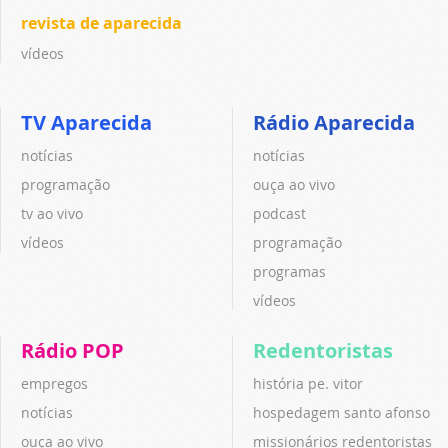
revista de aparecida
vídeos
TV Aparecida
Rádio Aparecida
notícias
notícias
programação
ouça ao vivo
tv ao vivo
podcast
vídeos
programação
programas
vídeos
Rádio POP
Redentoristas
empregos
história pe. vitor
notícias
hospedagem santo afonso
ouça ao vivo
missionários redentoristas