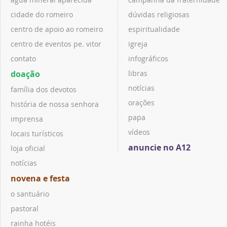
cidade do romeiro
dúvidas religiosas
centro de apoio ao romeiro
espiritualidade
centro de eventos pe. vitor
igreja
contato
infográficos
doação
libras
notícias
família dos devotos
orações
história de nossa senhora
papa
imprensa
vídeos
locais turísticos
anuncie no A12
loja oficial
notícias
novena e festa
o santuário
pastoral
rainha hotéis