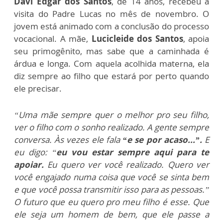
Davi Edgar dos Santos
, de 14 anos, recebeu a
visita do Padre Lucas no mês de novembro. O
jovem está animado com a conclusão do processo
vocacional. A mãe,
Lucicleide dos Santos
, apoia
seu primogênito, mas sabe que a caminhada é
árdua e longa. Com aquela acolhida materna, ela
diz sempre ao filho que estará por perto quando
ele precisar.
“Uma mãe sempre quer o melhor pro seu filho,
ver o filho com o sonho realizado. A gente sempre
conversa. Às vezes ele fala
“e se por acaso...”.
E
eu digo: “
eu vou estar sempre aqui para te
apoiar.
Eu quero ver você realizado. Quero ver
você engajado numa coisa que você se sinta bem
e que você possa transmitir isso para as pessoas.”
O futuro que eu quero pro meu filho é esse. Que
ele seja um homem de bem, que ele passe a