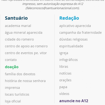
impresso, sem autorização expressa do A12
(faleconosco@santuarionacional.com).
Santuário
Redação
academia marial
aplicativo aparecida
água mineral aparecida
campanha da fraternidade
cidade do romeiro
dúvidas religiosas
centro de apoio ao romeiro
espiritualidade
centro de eventos pe. vitor
igreja
contato
infográficos
doação
libras
notícias
família dos devotos
orações
história de nossa senhora
papa
imprensa
vídeos
locais turísticos
anuncie no A12
loja oficial