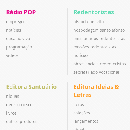
Rádio POP
Redentoristas
empregos
história pe. vitor
notícias
hospedagem santo afonso
ouça ao vivo
missionários redentoristas
programação
missões redentoristas
vídeos
notícias
obras sociais redentoristas
secretariado vocacional
Editora Santuário
Editora Ideias &
Letras
bíblias
livros
deus conosco
coleções
livros
lançamentos
outros produtos
ebook