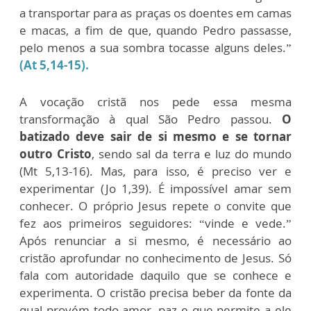
a transportar para as praças os doentes em camas
e macas, a fim de que, quando Pedro passasse,
pelo menos a sua sombra tocasse alguns deles.”
(At 5,14-15).
A vocação cristã nos pede essa mesma
transformação à qual São Pedro passou.
O
batizado deve sair de si mesmo e se tornar
outro Cristo
, sendo sal da terra e luz do mundo
(Mt 5,13-16). Mas, para isso, é preciso ver e
experimentar (Jo 1,39). É impossível amar sem
conhecer. O próprio Jesus repete o convite que
fez aos primeiros seguidores: “vinde e vede.”
Após renunciar a si mesmo, é necessário ao
cristão aprofundar no conhecimento de Jesus. Só
fala com autoridade daquilo que se conhece e
experimenta. O cristão precisa beber da fonte da
qual provém todo amor, paz e que permite a ele