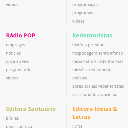
vídeos
programação
programas
vídeos
Rádio POP
Redentoristas
empregos
história pe. vitor
notícias
hospedagem santo afonso
ouça ao vivo
missionários redentoristas
programação
missões redentoristas
vídeos
notícias
obras sociais redentoristas
secretariado vocacional
Editora Santuário
Editora Ideias &
Letras
bíblias
livros
deus conosco