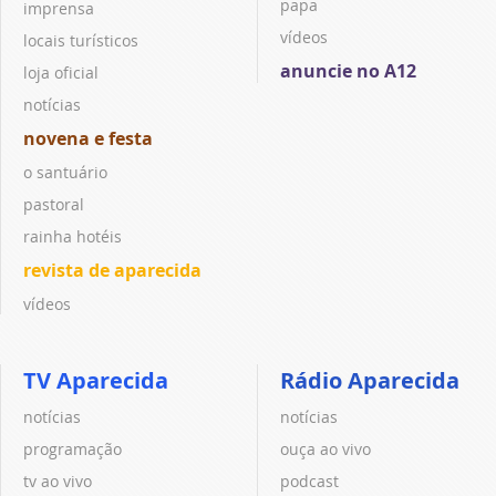
papa
imprensa
vídeos
locais turísticos
anuncie no A12
loja oficial
notícias
novena e festa
o santuário
pastoral
rainha hotéis
revista de aparecida
vídeos
TV Aparecida
Rádio Aparecida
notícias
notícias
programação
ouça ao vivo
tv ao vivo
podcast