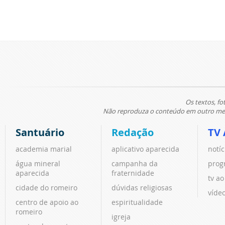
Os textos, fo
Não reproduza o conteúdo em outro meio
Santuário
Redação
TV 
academia marial
aplicativo aparecida
notíc
água mineral
campanha da
prog
aparecida
fraternidade
tv ao
cidade do romeiro
dúvidas religiosas
víde
centro de apoio ao
espiritualidade
romeiro
igreja