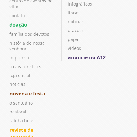
centro de eventos pe.
infográficos
vitor
libras
contato
notícias
doação
orações
família dos devotos
papa
história de nossa
vídeos
senhora
anuncie no A12
imprensa
locais turísticos
loja oficial
notícias
novena e festa
o santuário
pastoral
rainha hotéis
revista de
aparecida