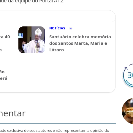
ade da equipe do Portal A12.
NOTÍCIAS
a 40
Santuário celebra memória
dos Santos Marta, Maria e
a
Lázaro
ão
será
mentar
dade exclusiva de seus autores e não representam a opinião do