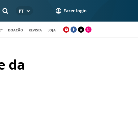
Fazer login
PT
0º
DOAÇÃO
REVISTA
LOJA
e da