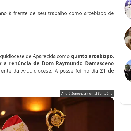
no à frente de seu trabalho como arcebispo de
rquidiocese de Aparecida como
quinto arcebispo
,
tar a renúncia de Dom Raymundo Damasceno
nte da Arquidiocese. A posse foi no dia
21 de
André Somensari/Jornal Santuário