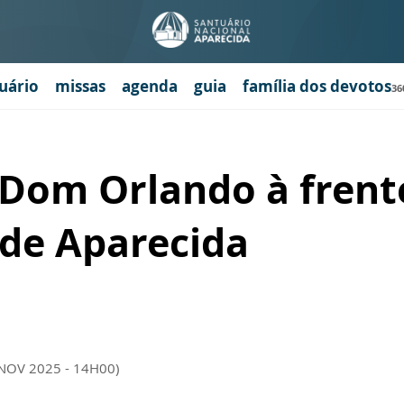
uário
missas
agenda
guia
família dos devotos
36
 Dom Orlando à frent
 de Aparecida
 NOV 2025 - 14H00)