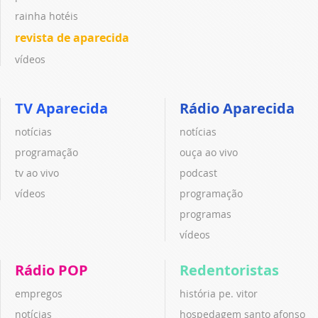
rainha hotéis
revista de aparecida
vídeos
TV Aparecida
Rádio Aparecida
notícias
notícias
programação
ouça ao vivo
tv ao vivo
podcast
vídeos
programação
programas
vídeos
Rádio POP
Redentoristas
empregos
história pe. vitor
notícias
hospedagem santo afonso