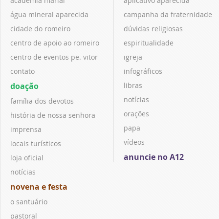
academia marial
aplicativo aparecida
água mineral aparecida
campanha da fraternidade
cidade do romeiro
dúvidas religiosas
centro de apoio ao romeiro
espiritualidade
centro de eventos pe. vitor
igreja
contato
infográficos
doação
libras
notícias
família dos devotos
orações
história de nossa senhora
papa
imprensa
vídeos
locais turísticos
anuncie no A12
loja oficial
notícias
novena e festa
o santuário
pastoral