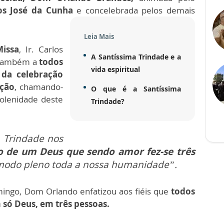
los José da Cunha
e concelebrada pelos demais
Leia Mais
Missa
, Ir. Carlos
A Santíssima Trindade e a
também a
todos
vida espiritual
da celebração
ação
, chamando-
O que é a Santíssima
Solenidade deste
Trindade?
 Trindade nos
o de um Deus que sendo amor fez-se três
 modo pleno toda a nossa humanidade”.
ingo, Dom Orlando enfatizou aos fiéis que
todos
só Deus, em três pessoas.