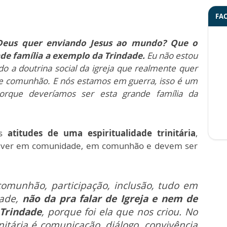
FA
 Deus quer enviando Jesus ao mundo? Que o
de família a exemplo da Trindade.
Eu não estou
do a doutrina social da igreja que realmente quer
 comunhão. E nós estamos em guerra, isso é um
porque deveríamos ser esta grande família da
as
atitudes de uma espiritualidade trinitária
,
 viver em comunidade, em comunhão e devem ser
comunhão, participação, inclusão, tudo em
dade,
não da pra falar de Igreja e nem de
 Trindade
, porque foi ela que nos criou. No
initária é comunicação, diálogo, convivência