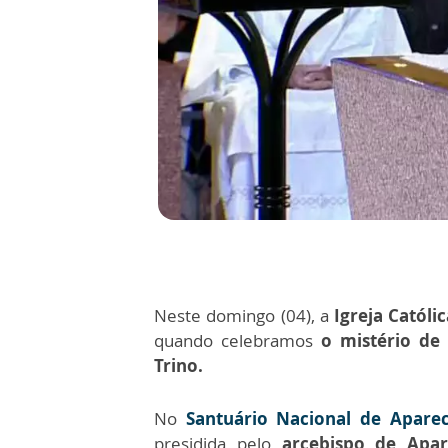
Neste domingo (04), a
Igreja Católi
quando celebramos
o mistério de 
Trino.
No
Santuário Nacional de Apare
presidida pelo
arcebispo de Apa