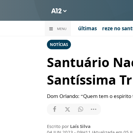
últimas
reze no sant
MENU
NOTÍCIAS
Santuário Nac
Santíssima T
Dom Orlando: “Quem tem o espirito tri
Escrito por
Laís Silva
04 JUN 2023 - 09H11 (Atualizada em 05 