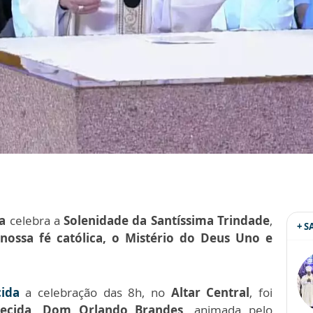
ca
celebra a
Solenidade da Santíssima Trindade
,
+ 
nossa fé católica, o Mistério do Deus Uno e
cida
a celebração das 8h, no
Altar Central
, foi
recida, Dom Orlando Brandes,
animada pelo