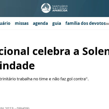
uário
missas
agenda
guia
família dos devotos
36
ional celebra a Sole
rindade
nitário trabalha no time e não faz gol contra”.
JUN 2023 - 08H09)