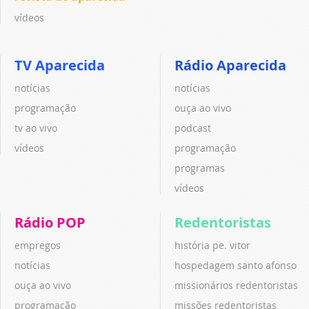
vídeos
TV Aparecida
Rádio Aparecida
notícias
notícias
programação
ouça ao vivo
tv ao vivo
podcast
vídeos
programação
programas
vídeos
Rádio POP
Redentoristas
empregos
história pe. vitor
notícias
hospedagem santo afonso
ouça ao vivo
missionários redentoristas
programação
missões redentoristas