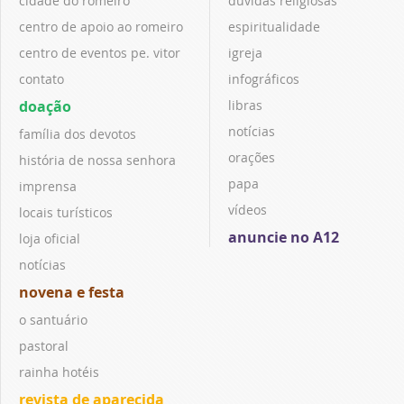
cidade do romeiro
dúvidas religiosas
centro de apoio ao romeiro
espiritualidade
centro de eventos pe. vitor
igreja
contato
infográficos
doação
libras
notícias
família dos devotos
orações
história de nossa senhora
papa
imprensa
vídeos
locais turísticos
anuncie no A12
loja oficial
notícias
novena e festa
o santuário
pastoral
rainha hotéis
revista de aparecida