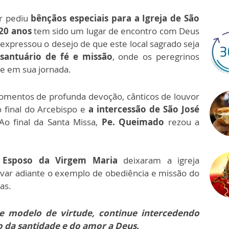
r pediu
bênçãos especiais para a Igreja de São
20 anos
tem sido um lugar de encontro com Deus
le expressou o desejo de que este local sagrado seja
santuário de fé e missão
, onde os peregrinos
te em sua jornada.
omentos de profunda devoção, cânticos de louvor
 final do Arcebispo e
a intercessão de São José
Ao final da Santa Missa,
Pe. Queimado
rezou a
o Esposo da Virgem Maria
deixaram a igreja
evar adiante o exemplo de obediência e missão do
as.
 e modelo de virtude, continue intercedendo
o da santidade e do amor a Deus.