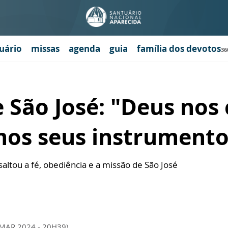
uário
missas
agenda
guia
família dos devotos
36
 São José: "Deus nos
mos seus instrumento
ltou a fé, obediência e a missão de São José
 MAR 2024 - 20H39)