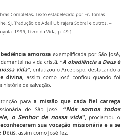
 Obras Completas. Texto estabelecido por Fr. Tomas
che, SJ. Tradução de Adail Ubirajara Sobral e outros. –
yola, 1995, Livro da Vida, p. 49.]
bediência amorosa
exemplificada por São José,
amental na vida cristã. “
A obediência a Deus é
nossa vida”
, enfatizou o Arcebispo, destacando a
e divina
, assim como José confiou quando foi
história da salvação.
enção para
a missão que cada fiel carrega
“Nós somos todos
ssionária de São José.
ele, o Senhor de nossa vida”
, proclamou o
reconhecerem sua vocação missionária e a se
e Deus,
assim como José fez.