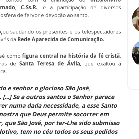
mado, C.Ss.R.
, e a participação de diversos
osfera de fervor e devoção ao santo.
ou saudando os presentes e os telespectadores
avés da
Rede Aparecida de Comunicação.
José como
figura central na história da fé cristã
,
oras de
Santa Teresa de Ávila
, que exaltou a
ca.
 e senhor o glorioso São José,
...] Se a outros santos o Senhor parece
rer numa dada necessidade, a esse Santo
 mostra que Deus permite socorrer em
, que São José, por ter-Lhe sido submisso
dotivo, tem no céu todos os seus pedidos