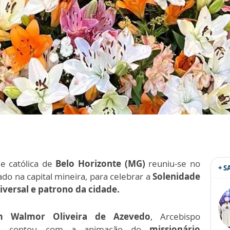
 católica de
Belo Horizonte (MG)
reuniu-se no
+ 
uado na capital mineira, para celebrar a
Solenidade
iversal e patrono da cidade.
 Walmor Oliveira de Azevedo
, Arcebispo
nte, contou com a animação do
missionário