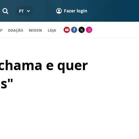
Fazer login
PT
0º
DOAÇÃO
REVISTA
LOJA
 chama e quer
s"