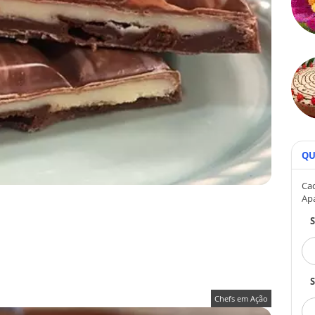
QU
Cad
Ap
S
Chefs em Ação