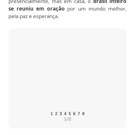
representam devotos
celebramos o dia da
na Novena da Padroeira
Padroeira do Brasil.
do Brasil
Ainda com
restrições por
conta da pandemia
, o dia 12 foi celebrado com
muita alegria. Dentro da Basílica,
apenas os
colaboradores e membros ligados à
arquidiocese e obras sociais do
Santuário
Nacional
puderam acompanhar a Missa Solene
presencialmente, mas em casa, o
Brasil inteiro
se reuniu em oração
por um mundo melhor,
pela paz e esperança.