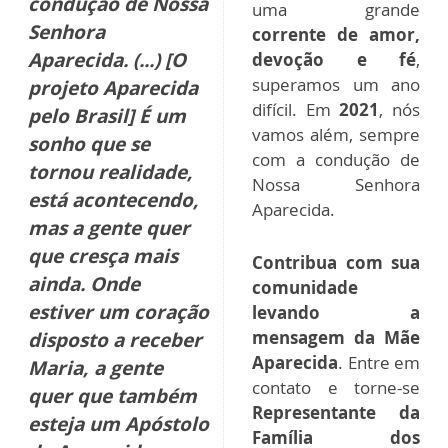
“Aparecida pelo
Hoje, um ano
Brasil em 2020, já
depois
, ao olhar para
no primeiro ano,
trás, a
Família dos
foi um exemplo de
Devotos
tem muito
superação, de
orgulho do que foi
perseverança e de
realizado. Juntos, em
condução de Nossa
uma grande
Senhora
corrente de amor,
Aparecida. (...) [O
devoção e fé
,
superamos um ano
projeto Aparecida
difícil. Em
2021
, nós
pelo Brasil] É um
vamos além, sempre
sonho que se
com a condução de
tornou realidade,
Nossa Senhora
está acontecendo,