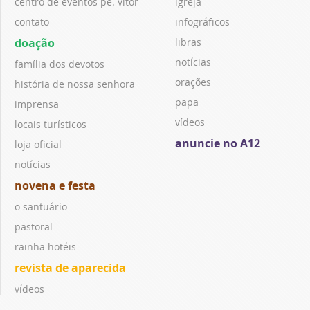
Não reproduza o conteúdo em outro meio de comunicação, eletrônico ou
impresso, sem autorização expressa do A12
(faleconosco@santuarionacional.com).
Santuário
Redação
academia marial
aplicativo aparecida
água mineral aparecida
campanha da fraternidade
cidade do romeiro
dúvidas religiosas
centro de apoio ao romeiro
espiritualidade
centro de eventos pe. vitor
igreja
contato
infográficos
doação
libras
notícias
família dos devotos
orações
história de nossa senhora
papa
imprensa
vídeos
locais turísticos