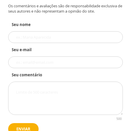
REVISTA DE APARECIDA
Festa da Padroeira: Santuário
Nacional recebe cerca de 40 mil
peregrinos a pé
Seja o primeiro a comentar
Os comentários e avaliações são de responsabilidade exclusiva de
seus autores e não representam a opinião do site.
Seu nome
Seu e-mail