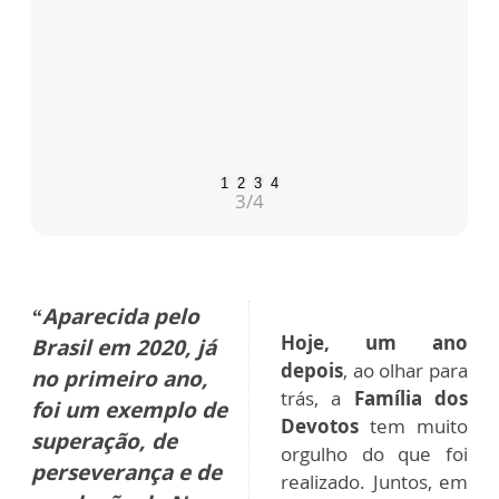
Dezembro
chega e nos
despedimos de 2020
.
Um ano em que, mais do que nunca,
a fé nos
fortaleceu
.
1
2
3
4
3
/4