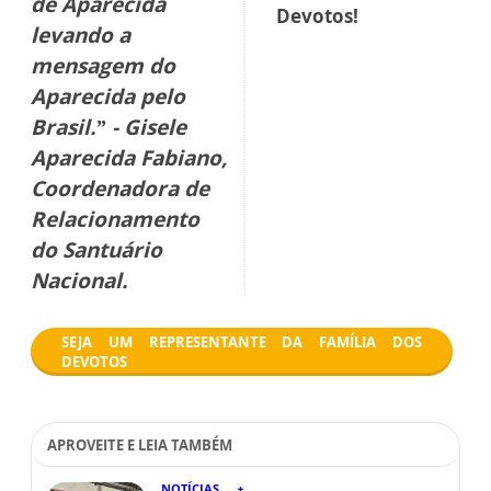
Aparecida.
mas a gente quer
que cresça mais
Contribua com sua
ainda. Onde
comunidade
estiver um coração
levando a
mensagem da Mãe
disposto a receber
Aparecida
. Entre em
Maria, a gente
contato e torne-se
quer que também
Representante da
esteja um Apóstolo
Família dos
de Aparecida
Devotos!
levando a
mensagem do
Aparecida pelo
Brasil.” - Gisele
Aparecida Fabiano,
Coordenadora de
Relacionamento