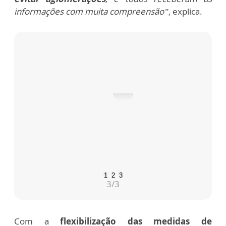
informações com muita compreensão”
, explica.
1. Em maio, celebramos a coroação de ...
mais
1
2
3
3
/3
Com a
flexibilização das medidas de