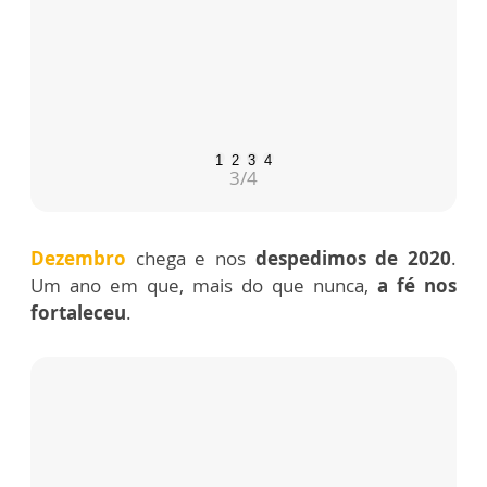
agradecimento
e pedido reunido nesta ocasião
simbolizam os
desejos e a esperança
do povo
brasileiro.
1
2
3
4
3
/4