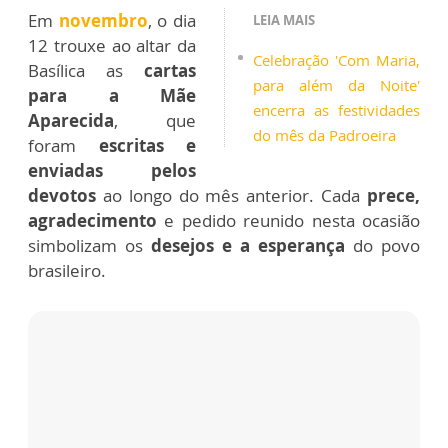
1
2
3
4
5
6
7
8
3
/8
Em
novembro
, o dia
LEIA MAIS
12 trouxe ao altar da
Celebração 'Com Maria,
Basílica as
cartas
para além da Noite'
para a Mãe
encerra as festividades
Aparecida
, que
do mês da Padroeira
foram
escritas e
enviadas pelos
devotos
ao longo do mês anterior. Cada
prece,