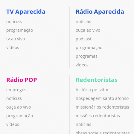
anuncie no A12
loja oficial
notícias
novena e festa
o santuário
pastoral
rainha hotéis
revista de aparecida
vídeos
TV Aparecida
Rádio Aparecida
notícias
notícias
programação
ouça ao vivo
tv ao vivo
podcast
vídeos
programação
programas