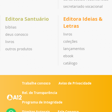
vídeos
Rádio POP
Redentoristas
empregos
história pe. vitor
notícias
hospedagem santo afonso
ouça ao vivo
missionários redentoristas
programação
missões redentoristas
vídeos
notícias
obras sociais redentoristas
secretariado vocacional
Editora Santuário
Editora Ideias &
Letras
bíblias
livros
deus conosco
coleções
livros
lançamentos
outros produtos