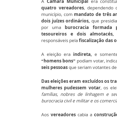
A
Câmara Municipal
era constit
quatro vereadores
, dependendo 
município, com
mandato de três a
dois juízes ordinários,
que presidi
por uma
burocracia formada p
tesoureiros e dois almotacés,
responsáveis pela
fiscalização das o
A eleição era
indireta,
e soment
“homens bons”
podiam votar, indi
seis pessoas
que seriam votantes de
Das eleições eram excluídos os tr
mulheres pudessem votar
, os el
famílias, nobres de linhagem e se
burocracia civil e militar e os comerci
Aos
vereadores
cabia a
construçã