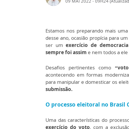
09 MAI 2022 - 09H24 (Atualiza
Estamos nos preparando mais uma
desse ano, ocasião propícia para u
ser um
exercício de democracia
sempre foi assim
e nem todos a ele
Desafios pertinentes como
“voto
acontecendo em formas modernizad
para manipular e domesticar os elei
submissão.
O processo eleitoral no Brasil 
Uma das características do processo
exercício do voto
, com a exclusã