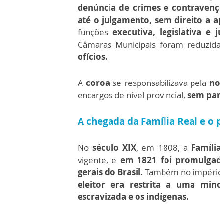
denúncia de crimes e contravençõ
até o julgamento, sem direito a ap
funções
executiva, legislativa e j
Câmaras Municipais foram reduzida
ofícios.
A
coroa
se responsabilizava pela
no
encargos de nível provincial,
sem par
A chegada da Família Real e o 
No
século XIX
, em 1808, a
Famíli
vigente, e
em 1821 foi promulgada
gerais do Brasil.
Também no império
eleitor era restrita a uma min
escravizada e os indígenas.