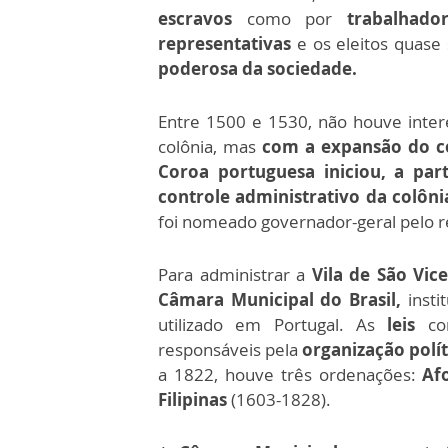
escravos
como por
trabalhado
representativas
e os eleitos quas
poderosa da sociedade.
Entre 1500 e 1530, não houve inte
colônia, mas
com a expansão do co
Coroa portuguesa iniciou, a pa
controle administrativo da colôni
foi nomeado governador-geral pelo re
Para administrar a
Vila de São Vice
Câmara Municipal do Brasil,
insti
utilizado em Portugal. As
leis
con
responsáveis pela
organização polít
a 1822, houve três ordenações:
Afo
Filipinas
(1603-1828).