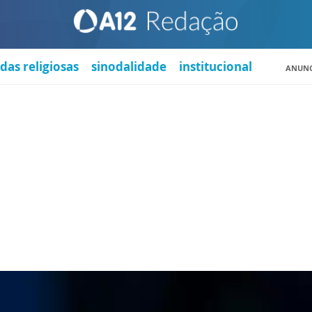
das religiosas
sinodalidade
institucional
ANUNC