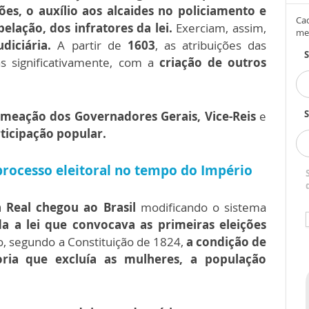
es, o auxílio aos alcaides no policiamento e
Cad
elação, dos infratores da lei.
Exerciam, assim,
me
udiciária.
A partir de
1603
, as atribuições das
s significativamente, com a
criação de outros
S
meação dos Governadores Gerais, Vice-Reis
e
ticipação popular.
processo eleitoral no tempo do Império
a Real chegou ao Brasil
modificando o sistema
 a lei que convocava as primeiras eleições
, segundo a
Constituição de 1824
,
a condição de
oria que excluía as mulheres, a população