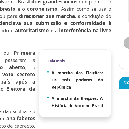
ver no Brasil
dois grandes vícios
que por muito
abresto
e o
coronelismo
.
Assim como se usa o
ou para
direcionar sua marcha
, a condução do
idenciava sua submissão e conformidade à
ando o
autoritarismo
e a
interferência na livre
ou
Primeira
s passaram a
Leia Mais
to aberto
, o
A marcha das Eleições:
voto secreto
Os três poderes da
 país após a
SI
República
o Eleitoral de
A marcha da Eleições: A
História do Voto no Brasil
a da escolha e o
rem
analfabetos
oto de cabresto,