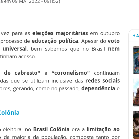
da em 09 MAI 2022 - 09H52)
 vez para as
eleições majoritárias
em outubro
+ 
m processo de
educação política
. Apesar do
voto
 universal
, bem sabemos que no Brasil
nem
 tinham acesso.
 de cabresto”
e
“coronelismo”
continuam
as que se utilizam inclusive das
redes sociais
tores, gerando, como no passado,
dependência
e
Colônia
 eleitoral no
Brasil Colônia
era a
limitação ao
o da maioria da população, composta tanto por