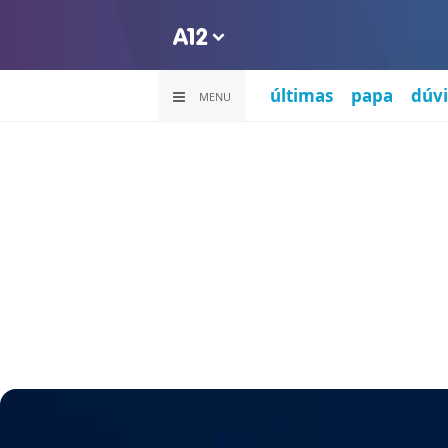
últimas
papa
dúvi
MENU