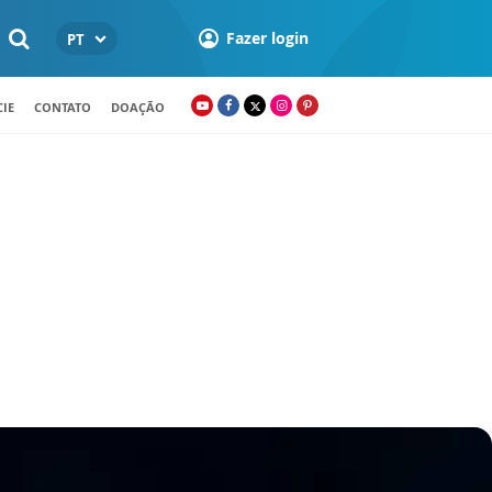
Fazer login
PT
IE
CONTATO
DOAÇÃO