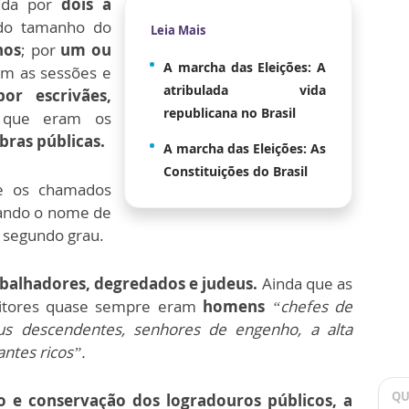
uída por
dois a
do tamanho do
Leia Mais
nos
; por
um ou
A marcha das Eleições: A
am as sessões e
atribulada vida
or escrivães,
republicana no Brasil
que eram os
bras públicas.
A marcha das Eleições: As
Constituições do Brasil
e os chamados
cando o nome de
 segundo grau.
abalhadores, degredados e judeus.
Ainda que as
eitores quase sempre eram
homens
“chefes de
us descendentes, senhores de engenho, a alta
antes ricos”.
QU
o e conservação dos logradouros públicos, a