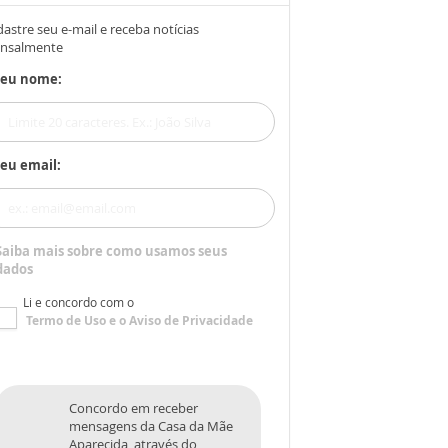
astre seu e-mail e receba notícias
nsalmente
Seu nome:
eu email:
Saiba mais sobre como usamos seus
dados
Li e concordo com o
Termo de Uso
e o
Aviso de Privacidade
Concordo em receber
mensagens da Casa da Mãe
Aparecida, através do