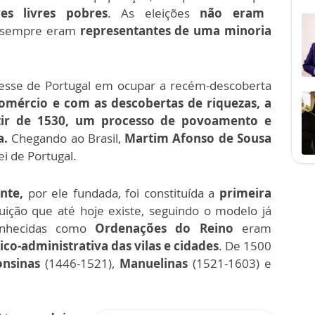
res livres pobres
. As eleições
não eram
e sempre eram
representantes de uma minoria
resse de Portugal em ocupar a recém-descoberta
mércio e com as descobertas de riquezas, a
rtir de 1530, um processo de povoamento e
a.
Chegando ao Brasil,
Martim Afonso de Sousa
i de Portugal.
nte,
por ele fundada, foi constituída a
primeira
tuição que até hoje existe, seguindo o modelo já
hecidas como
Ordenações do Reino
eram
ico-administrativa das vilas e cidades
. De 1500
nsinas
(1446-1521),
Manuelinas
(1521-1603) e