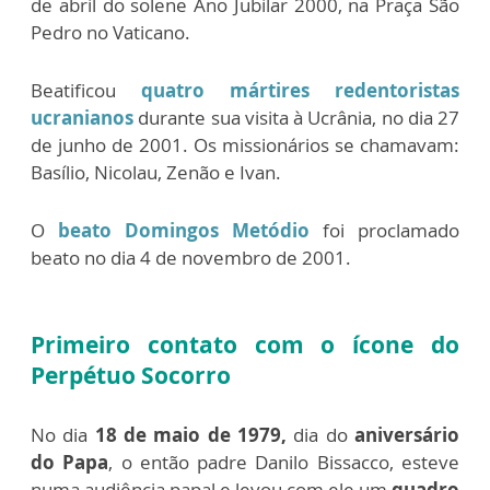
de abril do solene Ano Jubilar 2000, na Praça São
Pedro no Vaticano.
Beatificou
quatro mártires redentoristas
ucranianos
durante sua visita à Ucrânia, no dia 27
de junho de 2001. Os missionários se chamavam:
Basílio, Nicolau, Zenão e Ivan.
O
beato Domingos Metódio
foi proclamado
beato no dia 4 de novembro de 2001.
Primeiro contato com o ícone do
Perpétuo Socorro
No dia
18 de maio de 1979,
dia do
aniversário
do Papa
, o então padre Danilo Bissacco, esteve
numa audiência papal e levou com ele um
quadro