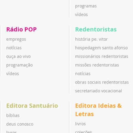
programas
vídeos
Rádio POP
Redentoristas
empregos
história pe. vitor
notícias
hospedagem santo afonso
ouça ao vivo
missionários redentoristas
programação
missões redentoristas
vídeos
notícias
obras sociais redentoristas
secretariado vocacional
Editora Santuário
Editora Ideias &
Letras
bíblias
livros
deus conosco
coleções
livros