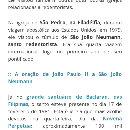
relacionadas a redentoristas.
Na
igreja de
São Pedro, na Filadélfia,
d
urante
viagem apost
ólica aos Estados Unidos, em 1979,
ele visitou o túmulo de
São João Neumann,
santo redentorista
. Era sua quarta viagem
internacional, logo no primeiro ano de seu
pontificado.
::
A oração de João Paulo II a São João
Neumann
Já no
grande santuário de Baclaran, nas
Filipinas
, o santo esteve presente no dia 17 de
fevereiro de 1981. Esta é i
greja que mais acolhe
devotos na quarta-feira, dia da
Novena
Perpétua
; aproximadamente 100 mil