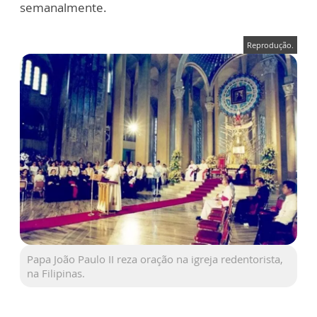
semanalme
nte.
Reprodução.
Papa João Paulo II reza oração na igreja redentorista,
na Filipinas.