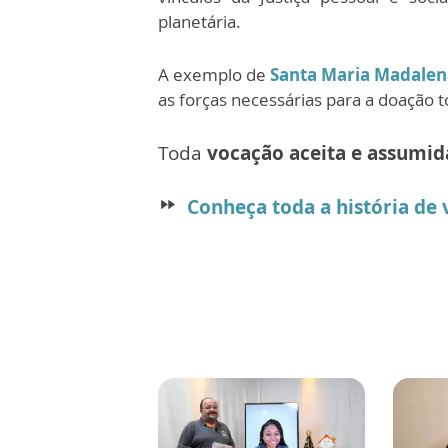
planetária.
A exemplo de
Santa Maria Madalen
as forças necessárias para a doação t
Toda
vocação aceita e assumi
Conheça toda a história de 
fast_forward