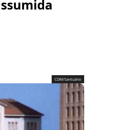
assumida
CDM/Santuário