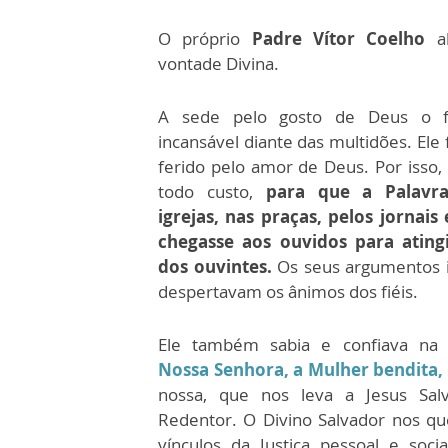
O próprio
Padre Vítor Coelho
al
vontade Divina.
A sede pelo gosto de Deus o fe
incansável diante das multidões. El
ferido pelo amor de Deus. Por isso,
todo custo,
para que a Palavr
igrejas, nas praças, pelos jornais 
chegasse aos ouvidos para ating
dos ouvintes.
Os seus argumentos 
despertavam os ânimos dos fiéis.
Ele também sabia e confiava na 
Nossa Senhora, a Mulher bendita,
nossa, que nos leva a Jesus Sal
Redentor. O Divino Salvador nos qu
vínculos da Justiça pessoal e soc