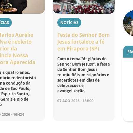
CIAS
NOTÍCIAS
Marlos Aurélio
Festa do Senhor Bom
lva é reeleito
Jesus fortalece a fé
rior da
em Pirapora (SP)
FA
íncia Nossa
Com o tema "As glórias do
ora Aparecida
Senhor Bom Jesus!", a festa
do Senhor Bom Jesus
is quatro anos,
reuniu fiéis, missionários e
nário redentorista
sacerdotes em dias de
 na condução da
celebrações e
e de São Paulo,
evangelização.
 Espírito Santo,
Gerais e Rio de
07 AGO 2026 - 13H00
o
 2026 - 16H24