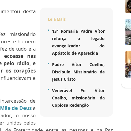
imentou desta
Leia Mais
13ª Romaria Padre Vítor
z missionário
reforça o legado
e foi este homem
evangelizador do
 fez de tudo e a
Apóstolo de Aparecida
a ecoasse nas
e pelo rádio, e
Padre Vítor Coelho,
ir os corações
Discípulo Missionário de
influenciavam e
Jesus Cristo
Venerável Pe. Vítor
Coelho, missionário da
intercessão de
Copiosa Redenção
 Mãe de Deus
e
vador, o nosso
er unidos pelos
ial, da Fraternidade entre as pessoas e na Paz