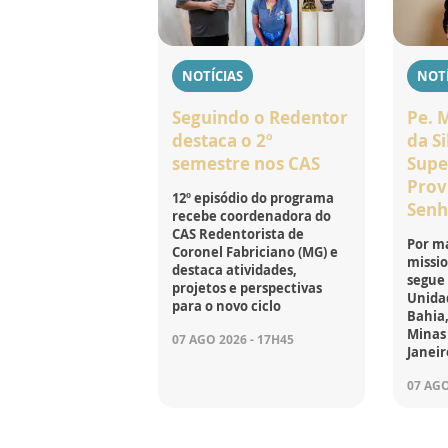
NOTÍCIAS
NOTÍ
Seguindo o Redentor
Pe. 
destaca o 2º
da Si
semestre nos CAS
Supe
Prov
12º episódio do programa
Senh
recebe coordenadora do
CAS Redentorista de
Por ma
Coronel Fabriciano (MG) e
missio
destaca atividades,
segue
projetos e perspectivas
Unidad
para o novo ciclo
Bahia,
Minas 
07 AGO 2026 - 17H45
Janeir
07 AGO