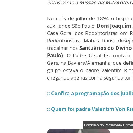
entusiasmo a
missão além-fronteir
No mês de julho de 1894 o bispo 
auxiliar de São Paulo,
Dom Joaquim 
Casa Geral dos Redentoristas em 
Redentoristas, Matias Raus, desej
trabalhar nos
Santuários do Divino
Paulo)
. O Padre Geral fez contat
Gar
s, na Baviera/Alemanha, que defin
grupo estava o padre Valentim Rie
chegando apenas com a segunda tu
:: Confira a programação dos jubil
:: Quem foi padre Valentim Von Ri
Comissão do Patrimônio Históri