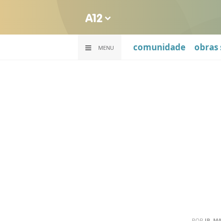
comunidade
obras 
MENU
POR
IR. M