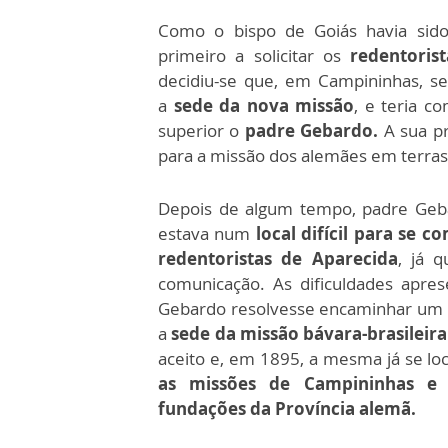
Como o bispo de Goiás havia sid
primeiro a solicitar os
redentorist
decidiu-se que, em Campininhas, se
a
sede da nova missão
, e teria c
superior o
padre Gebardo.
A sua pr
para a missão dos alemães em terras 
Depois de algum tempo, padre Geb
estava num
local difícil para se 
redentoristas de Aparecida
, já 
comunicação. As dificuldades apre
Gebardo resolvesse encaminhar um
a
sede da missão bávara-brasileira
aceito e, em 1895, a mesma já se lo
as missões de Campininhas e 
fundações da Província alemã.