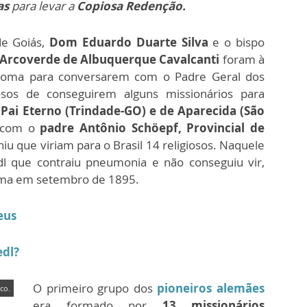
as
para levar a
Copiosa Redenção.
de Goiás,
Dom Eduardo Duarte Silva
e o bispo
Arcoverde de Albuquerque Cavalcanti
foram à
Roma para conversarem com o Padre Geral dos
osos de conseguirem alguns missionários para
 Pai Eterno (Trindade-GO) e de Aparecida (São
o com o
padre Antônio Schöepf, Provincial de
iu que viriam para o Brasil 14 religiosos. Naquele
dl que contraiu pneumonia e não conseguiu vir,
rma em setembro de 1895.
eus
edl?
O primeiro grupo dos
pioneiros alemães
co.
era formado por
13 missionários