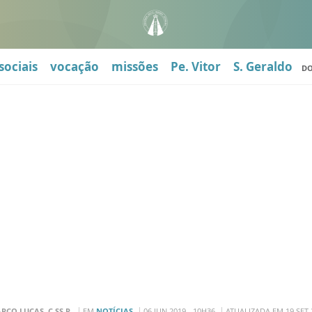
sociais
vocação
missões
Pe. Vitor
S. Geraldo
D
ARCO LUCAS, C.SS.R.
EM
NOTÍCIAS
06 JUN 2019 - 10H36
ATUALIZADA EM 19 SET 