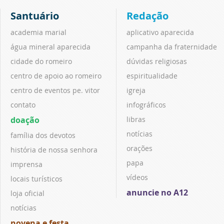
Santuário
Redação
academia marial
aplicativo aparecida
água mineral aparecida
campanha da fraternidade
cidade do romeiro
dúvidas religiosas
centro de apoio ao romeiro
espiritualidade
centro de eventos pe. vitor
igreja
contato
infográficos
doação
libras
notícias
família dos devotos
orações
história de nossa senhora
papa
imprensa
vídeos
locais turísticos
anuncie no A12
loja oficial
notícias
novena e festa