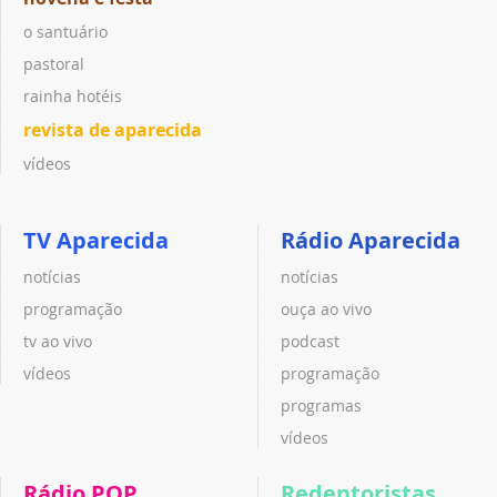
o santuário
pastoral
rainha hotéis
revista de aparecida
vídeos
TV Aparecida
Rádio Aparecida
notícias
notícias
programação
ouça ao vivo
tv ao vivo
podcast
vídeos
programação
programas
vídeos
Rádio POP
Redentoristas