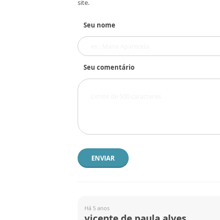
site.
Seu nome
Seu comentário
ENVIAR
Há 5 anos
vicente de paula alves