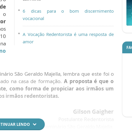
de
6 dicas para o bom discernimento
 o
vocacional
or
nos
A Vocação Redentorista é uma resposta de
 10
amor
 na
FA
mo
inário São Geraldo Majella, lembra que este foi o
izado na casa de formação.
A proposta é que o
nte, como forma de propiciar aos irmãos um
os irmãos redentoristas.
Gilson Gaigher
Postulante Redentorista
TINUAR LENDO
Seminário São Geraldo Majella.