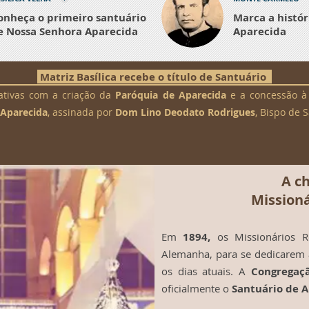
onheça o primeiro santuário
Marca a histór
e Nossa Senhora Aparecida
Aparecida
Matriz Basílica recebe o título de Santuário
ativas com a criação da
Paróquia de Aparecida
e a concessão 
 Aparecida
, assinada por
Dom Lino Deodato Rodrigues
, Bispo de 
A c
Missioná
Em
1894,
os Missionários R
Alemanha, para se dedicarem 
os dias atuais. A
Congregaç
oficialmente o
Santuário de 