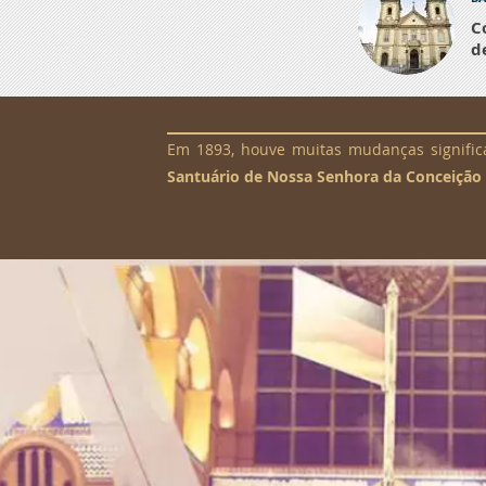
C
d
Em 1893, houve muitas mudanças signific
Santuário de Nossa Senhora da Conceição