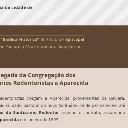
ia da cidade de
à
“Basílica Histórica”
do título de
Episcopal
São Paulo, em 28 de novembro daquele ano.
hegada da Congregação dos
rios Redentoristas a Aparecida
edentoristas chegam a Aparecida, provenientes da Baviera,
ao cuidado pastoral do novo Santuário, onde permanecem até
ão do Santíssimo Redentor
assinou o contrato, assumindo
Aparecida
em janeiro de 1895.