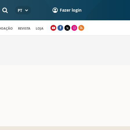
Fazer login
PT
 DOAÇÃO
REVISTA
LOJA
0 >
2000