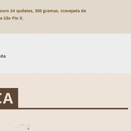
uro 24 quilates, 300 gramas, cravejada de
a São Pio X.
ida
CA