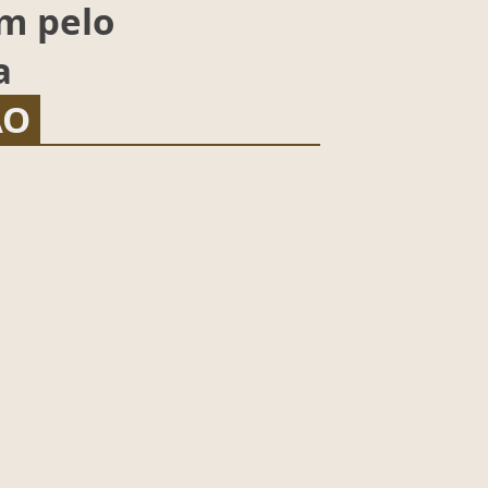
am pelo
a
ÃO