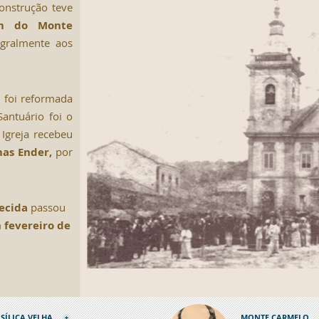
onstrução teve
im do Monte
egralmente aos
, foi reformada
antuário foi o
Igreja recebeu
as Ender,
por
recida
passou
m
fevereiro de
SÍLICA VELHA
MONTE CARMELO