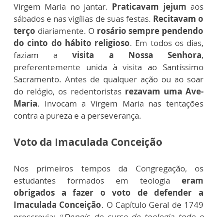
Virgem Maria no jantar.
Praticavam jejum
aos
sábados e nas vigílias de suas festas.
Recitavam o
terço
diariamente. O
rosário sempre pendendo
do cinto do hábito religioso
. Em todos os dias,
faziam a
visita a Nossa Senhora
,
preferentemente unida à visita ao Santíssimo
Sacramento. Antes de qualquer ação ou ao soar
do relógio, os redentoristas
rezavam uma Ave-
Maria
. Invocam a Virgem Maria nas tentações
contra a pureza e a perseverança.
Voto da Imaculada Conceição
Nos primeiros tempos da Congregação, os
estudantes formados em teologia
eram
obrigados a fazer o voto de defender a
Imaculada Conceição
. O Capítulo Geral de 1749
prescrevia:
“Depois do curso de teologia todo o