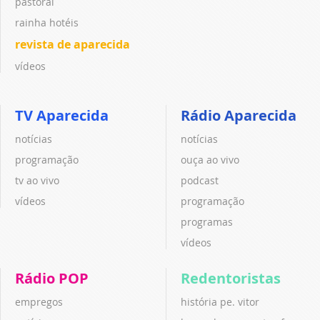
pastoral
rainha hotéis
revista de aparecida
vídeos
TV Aparecida
Rádio Aparecida
notícias
notícias
programação
ouça ao vivo
tv ao vivo
podcast
vídeos
programação
programas
vídeos
Rádio POP
Redentoristas
empregos
história pe. vitor