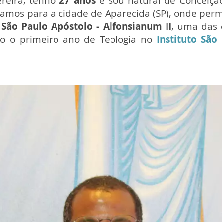
reira, tenho
27 anos
e sou natural de Conceiçã
damos para a cidade de Aparecida (SP), onde pe
ão Paulo Apóstolo - Alfonsianum II
, uma das 
so o primeiro ano de Teologia no
Instituto São