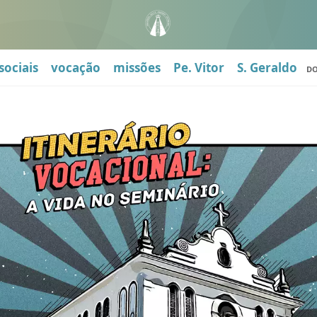
sociais
vocação
missões
Pe. Vitor
S. Geraldo
D