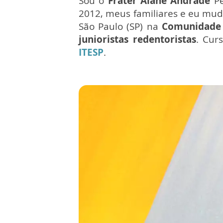
Sou o
Frater Alane Andrade
Pe
2012, meus familiares e eu mu
São Paulo (SP) na
Comunidade S
junioristas redentoristas
. Cur
ITESP
.