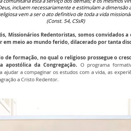
da comunitária está a serviço dos demais; e os mesmos vínc
Deus, incluem necessariamente e estimulam a dimensão a
religiosa vem a ser o ato definitivo de toda a vida
missionár
(Const. 54, CSsR)
ós, Missionários Redentoristas, somos convidados a
em meio ao mundo ferido, dilacerado por tanta discó
o de formação, no qual o religioso prossegue o cr
a apostólica da Congregação.
O programa formativ
ajudar a compaginar os estudos com a vida, as experi
sagração a Cristo Redentor.