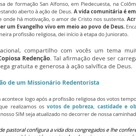
sa de formação San Alfonso, em Piedecuesta, na Colô
 estando aberto à ação de Deus.
A vida comunitária é e
e onde há motivação, o amor de Cristo nos sustenta.
Acr
ser um Evangelho vivo em meio ao povo de Deus.
Enca
ra profissão religiosa, dei início à etapa do Juniorato.
cacional, compartilho com vocês um tema muit
 Copiosa Redenção
. Tal afirmação deve ser carreg
a gratuita e generosa à ação salvífica de Deus.
ção de um Missionário Redentorista
 acontece logo após a profissão religiosa dos votos tempor
a que realizamos os
votos de pobreza, castidade e ob
nosso SIM seja atualizado no decorrer de nossa caminhad
de pastoral configura a vida dos congregados e lhe confer