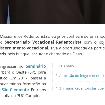
 Missionários Redentoristas, eu já os conhecia de um mo
m o
Secretariado Vocacional Redentorista
com o obje
iscernimento vocacional
. Tive a oportunidade de partic
rós
, pois busquei escutar o chamado de Deus.
ingressar no
Seminário
LEIA MAIS
rbara d’Oeste (SP), para
A missão do leigo redentori
tico. Em 2017, passei a
inuar minha formação na
3 Irmãos Redentoristas que 
o São Clemente
. Entre os
losofia na PUC Campinas.