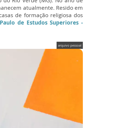
o do Rio Verde (MG). No ano de
rmanecem atualmente. Resido em
casas de formação religiosa dos
 Paulo de Estudos Superiores -
arquivo pessoal